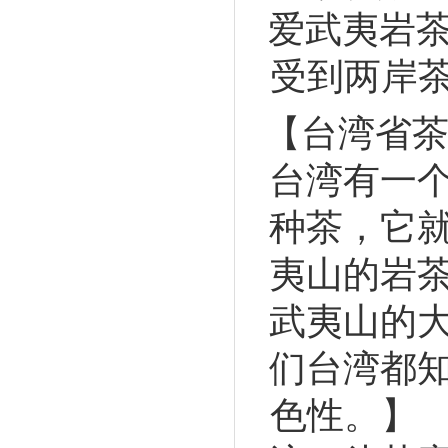
爱武夷岩茶
受到两岸
【台湾省茶
台湾有一
种茶，它
夷山的岩
武夷山的
们台湾都
色性。】