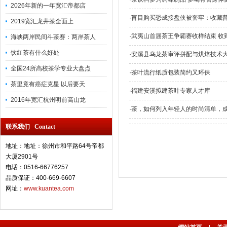
2026年新的一年宽汇帝都店
·
盲目购买恐成接盘侠被套牢：收藏
2019宽汇龙井茶全面上
·
武夷山首届茶王争霸赛收样结束 收到
海峡两岸民间斗茶赛：两岸茶人
饮红茶有什么好处
·
安溪县乌龙茶审评拼配与烘焙技术
全国24所高校茶学专业大盘点
·
茶叶流行纸质包装简约又环保
茶里竟有癌症克星 以后要天
·
福建安溪拟建茶叶专家人才库
2016年宽汇杭州明前高山龙
·
茶，如何列入年轻人的时尚清单，
联系我们 Contact
地址：地址：徐州市和平路64号帝都
大厦2901号
电话：0516-66776257
品质保证：400-669-6607
网址：
www.kuantea.com