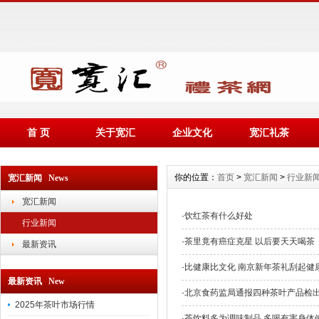
首 页
关于宽汇
企业文化
宽汇礼茶
你的位置：
首页
>
宽汇新闻
>
行业新
宽汇新闻 News
宽汇新闻
·
饮红茶有什么好处
行业新闻
·
茶里竟有癌症克星 以后要天天喝茶
最新资讯
·
比健康比文化 南京新年茶礼刮起健
最新资讯 New
·
北京食药监局通报四种茶叶产品检
2025年茶叶市场行情
·
茶饮料多为调味制品 多喝有害身体